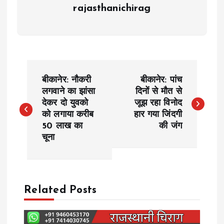
rajasthanichirag
P
बीकानेर: नौकरी
बीकानेर: पांच
o
लगवाने का झांसा
दिनों से मौत से
देकर दो युवको
जूझ रहा विनोद
को लगाया करीब
हार गया जिंदगी
s
50 लाख का
की जंग
चूना
t
n
a
Related Posts
v