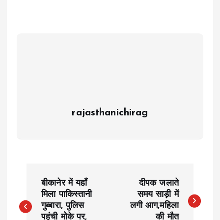
rajasthanichirag
P
बीकानेर में यहाँ
दीपक जलाते
o
मिला पाकिस्तानी
समय साड़ी में
गुब्बारा, पुलिस
लगी आग,महिला
पहुंची मोके पर,
की मौत