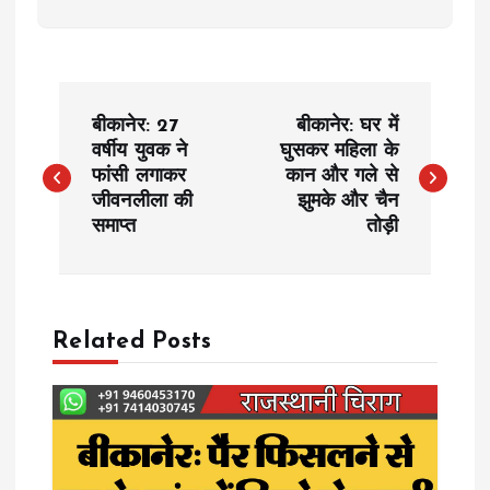
P
बीकानेर: 27
बीकानेर: घर में
o
वर्षीय युवक ने
घुसकर महिला के
फांसी लगाकर
कान और गले से
जीवनलीला की
झुमके और चैन
s
समाप्त
तोड़ी
t
n
Related Posts
a
v
i