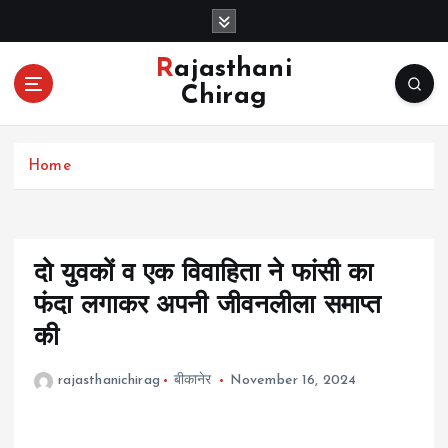
S
k
i
Rajasthani
p
Chirag
t
o
c
Home
o
n
t
e
n
दो युवकों व एक विवाहिता ने फांसी का
t
फंदा लगाकर अपनी जीवनलीला समाप्त
की
rajasthanichirag
बीकानेर
November 16, 2024