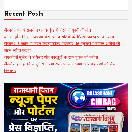
Recent Posts
बीकानेर: पैर फिसलने से घर के कुंड में गिरने से युवती की मौत
बनेगा सूर्य-शनि का नवपंचम योग, इन 4 राशियों को मिलेगा जबरदस्त धन-लाभ
बीकानेर: 8 महीने से फरार हिस्ट्रीशीटर गिरफ्तार, 16 मुकदमों में वांछित आरोपी को
वाहन सहित पकड़ा
जेएनवीसी पुलिस ने हथियार और कारतूसों के साथ युवक को दबोचा
बीकनेर: इस इलाके में पुलिस ने स्पा सेंटर पर मारा छापा, चार महिलाओं को किया
गिरफ्तार