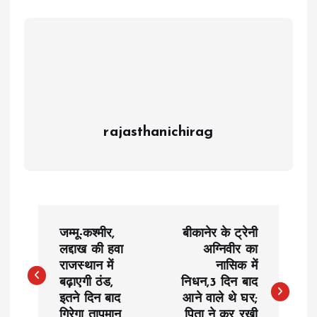
rajasthanichirag
P
जम्मू-कश्मीर,
बीकानेर के ट्रेनी
o
लद्दाख की हवा
अग्निवीर का
राजस्थान में
नासिक में
बढ़ाएगी ठंड,
निधन,3 दिन बाद
s
इतने दिन बाद
आने वाले थे घर;
गिरेगा तापमान
पिता ने कर रखी