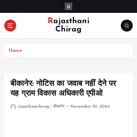
S
k
i
Rajasthani
p
Chirag
t
o
c
Home
o
n
t
e
n
बीकानेर: नोटिस का जवाब नहीं देने पर
t
यह ग्राम विकास अधिकारी एपीओ
rajasthanichirag
बीकानेर
November 30, 2024