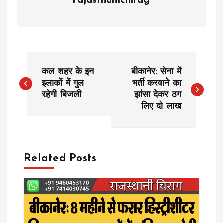
rajasthanichirag
P
कल शहर के इन
बीकानेर: सेना में
o
इलाकों में गुल
भर्ती करवाने का
रहेगी बिजली
झांसा देकर ठग
लिए दो लाख
s
t
n
Related Posts
a
v