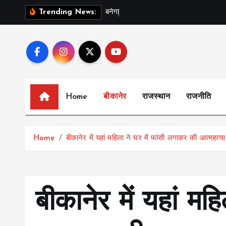
S
ब
न
ग
स
र
Trending News:
k
i
p
t
o
c
Home
बीकानेर
राजस्थान
राजनीति
o
n
t
Home
बीकानेर में यहां महिला ने घर में फांसी लगाकर की आत्महत्या
e
n
t
बीकानेर में यहां महि