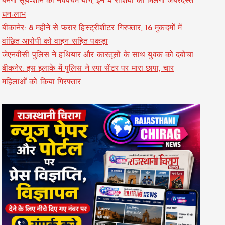
बनेगा सूर्य-शनि का नवपंचम योग, इन 4 राशियों को मिलेगा जबरदस्त
धन-लाभ
बीकानेर: 8 महीने से फरार हिस्ट्रीशीटर गिरफ्तार, 16 मुकदमों में
वांछित आरोपी को वाहन सहित पकड़ा
जेएनवीसी पुलिस ने हथियार और कारतूसों के साथ युवक को दबोचा
बीकनेर: इस इलाके में पुलिस ने स्पा सेंटर पर मारा छापा, चार
महिलाओं को किया गिरफ्तार