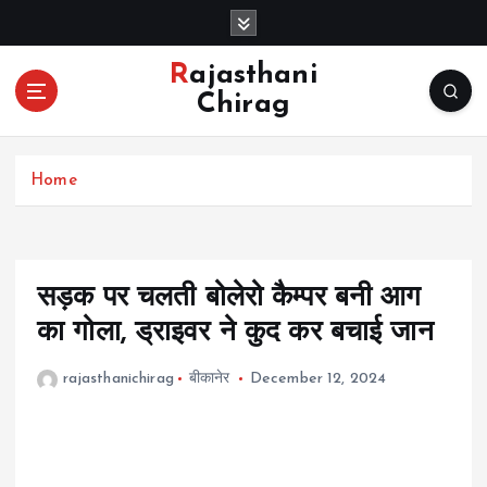
S
k
i
Rajasthani
p
Chirag
t
o
c
Home
o
n
t
e
n
सड़क पर चलती बोलेरो कैम्पर बनी आग
t
का गोला, ड्राइवर ने कुद कर बचाई जान
rajasthanichirag
बीकानेर
December 12, 2024