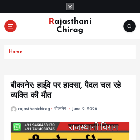
S
k
i
Rajasthani
p
Chirag
t
o
c
Home
o
n
t
e
n
बीकानेर: हाईवे पर हादसा, पैदल चल रहे
t
व्यक्ति की मौत
rajasthanichirag
बीकानेर
June 2, 2026