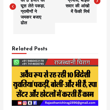
को 8 हजार की
प्रयास, बाइक
घूस लेते पकड़ा,
सवार की आंखो
s
ग्रामीणों ने
में फेंकी मिर्च
जमकर बजाए
t
ढोल
n
a
Related Posts
v
i
g
a
t