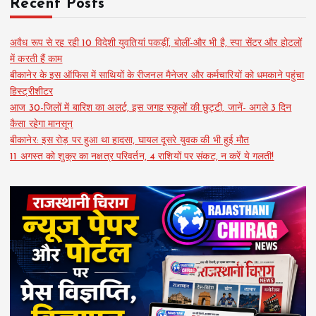
Recent Posts
अवैध रूप से रह रही 10 विदेशी युवतियां पकड़ीं, बोलीं-और भी है, स्पा सेंटर और होटलों
में करती हैं काम
बीकानेर के इस ऑफिस में साथियों के रीजनल मैनेजर और कर्मचारियों को धमकाने पहुंचा
हिस्ट्रीशीटर
आज 30-जिलों में बारिश का अलर्ट, इस जगह स्कूलों की छुट्टी, जानें- अगले 3 दिन
कैसा रहेगा मानसून
बीकानेर: इस रोड़ पर हुआ था हादसा, घायल दूसरे युवक की भी हुई मौत
11 अगस्त को शुक्र का नक्षत्र परिवर्तन, 4 राशियों पर संकट, न करें ये गलती!