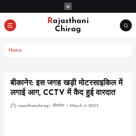
S
k
i
Rajasthani
p
Chirag
t
o
c
Home
o
n
t
e
n
बीकानेर: इस जगह खड़ी मोटरसाइकिल में
t
लगाई आग, CCTV में कैद हुई वारदात
rajasthanichirag
बीकानेर
March 4, 2025