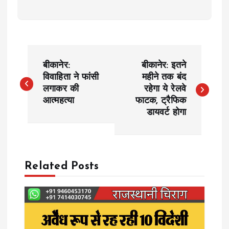
P
बीकानेर:
बीकानेर: इतने
o
विवाहिता ने फांसी
महीने तक बंद
लगाकर की
रहेगा ये रेलवे
आत्महत्या
फाटक, ट्रैफिक
s
डायवर्ट होगा
t
n
Related Posts
a
v