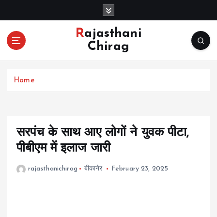
S
k
i
Rajasthani
p
Chirag
t
o
c
Home
o
n
t
e
n
सरपंच के साथ आए लोगों ने युवक पीटा,
t
पीबीएम में इलाज जारी
rajasthanichirag
बीकानेर
February 23, 2025