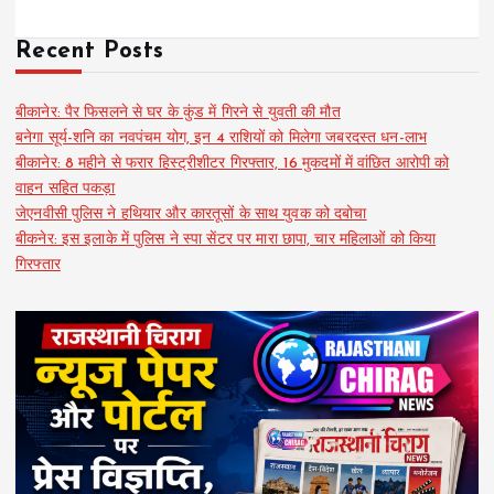
Recent Posts
बीकानेर: पैर फिसलने से घर के कुंड में गिरने से युवती की मौत
बनेगा सूर्य-शनि का नवपंचम योग, इन 4 राशियों को मिलेगा जबरदस्त धन-लाभ
बीकानेर: 8 महीने से फरार हिस्ट्रीशीटर गिरफ्तार, 16 मुकदमों में वांछित आरोपी को
वाहन सहित पकड़ा
जेएनवीसी पुलिस ने हथियार और कारतूसों के साथ युवक को दबोचा
बीकनेर: इस इलाके में पुलिस ने स्पा सेंटर पर मारा छापा, चार महिलाओं को किया
गिरफ्तार