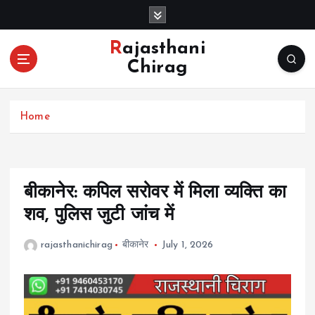
S
k
i
Rajasthani
p
Chirag
t
o
c
Home
o
n
t
e
n
बीकानेर: कपिल सरोवर में मिला व्यक्ति का
t
शव, पुलिस जुटी जांच में
rajasthanichirag
बीकानेर
July 1, 2026