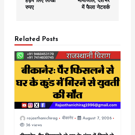
हड़प लिए लाखों
मायाजाल, देशभर
s
रुपए
में फैला नेटवर्क
t
n
Related Posts
a
v
i
g
a
rajasthanichirag
बीकानेर
August 7, 2026
t
36 views