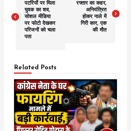
o
पटरियों ​​​​​​​पर मिला
रफ्तार का कहर,
युवक का शव,
अनियंत्रित
सोशल मीडिया
होकर नाले में
s
पर फोटो देखकर
गिरी कार, एक
परिजनों को चला
की मौत
t
पता
n
a
Related Posts
v
i
g
a