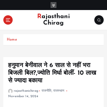
S
k
i
Rajasthani
p
Chirag
t
o
c
Home
o
n
t
e
n
हनुमान बेनीवाल ने 6 साल से नहीं भरा
t
बिजली बिल?,ज्योति मिर्धा बोलीं- 10 लाख
से ज्यादा बकाया
rajasthanichirag
राजनीति
,
राजस्थान
November 14, 2024