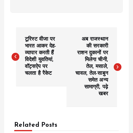
P
टूरिस्ट वीजा पर
अब राजस्थान
o
भारत आकर देह-
की सरकारी
व्यापार करती हैं
राशन दुकानों पर
विदेशी युवतियां,
मिलेगा चीनी,
s
वॉट्सऐप पर
तेल, मसाले,
चलता है रैकेट
चावल, तेल-साबुन
t
समेत अन्य
सामाग्री, पढ़े
n
खबर
a
v
Related Posts