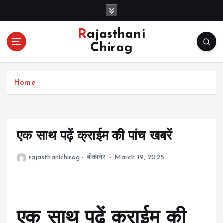
S
k
i
Rajasthani
p
Chirag
t
o
c
Home
o
n
t
e
n
एक साथ पढ़ें क्राईम की पांच खबरें
t
rajasthanichirag
बीकानेर
March 19, 2025
एक साथ पढ़ें क्राईम की