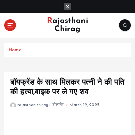
S
k
i
Rajasthani
p
Chirag
t
o
c
Home
o
n
t
e
n
बॉयफ्रेंड के साथ मिलकर पत्नी ने की पति
t
की हत्या,बाइक पर ले गए शव
rajasthanichirag
बीकानेर
March 19, 2025