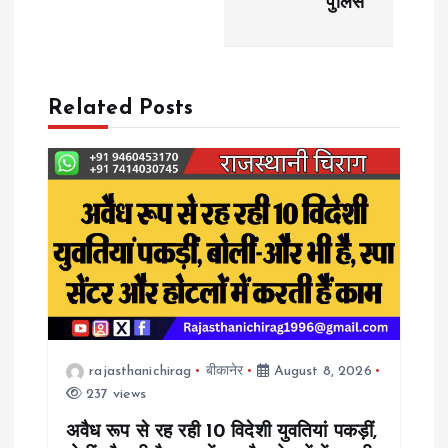
पुलिस
n
a
Related Posts
v
i
g
a
t
i
rajasthanichirag
बीकानेर
August 8, 2026
237 views
o
अवैध रूप से रह रही 10 विदेशी युवतियां पकड़ीं,