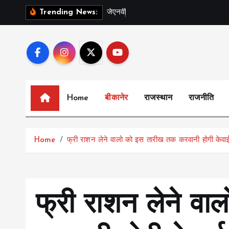
S
ज
ए
न
व
स
प
ल
Trending News:
k
i
p
t
o
c
Home
बीकानेर
राजस्थान
राजनीति
o
n
t
Home
फ्री राशन लेने वालो को इस तारीख तक करवानी होगी केवाई
e
n
t
फ्री राशन लेने व