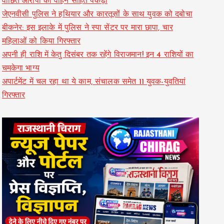
वांछित आरोपी को वाहन सहित पकड़ा
जेएनवीसी पुलिस ने हथियार और कारतूसों के साथ युवक को दबोचा
बीकनेर: इस इलाके में पुलिस ने स्पा सेंटर पर मारा छापा, चार
महिलाओं को किया गिरफ्तार
अपनी ही राशि में केतु दिसंबर तक रहेंगे विराजमान! इन 4 राशियों का
चमकेगा भाग्य
अपार्टमेंट में चल रहा था ये काम, संचालक समेत 11 युवक-युवतियां
गिरफ्तार