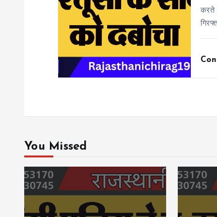
करते 
गिरफ्
Con
You Missed