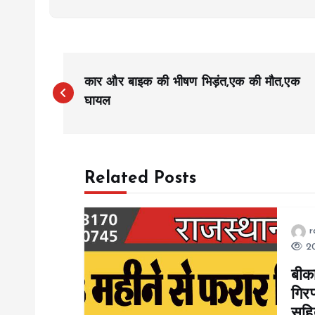
P
कार और बाइक की भीषण भिड़ंत,एक की मौत,एक
o
घायल
s
Related Posts
t
n
r
20
a
बीका
गिरफ
v
सहि