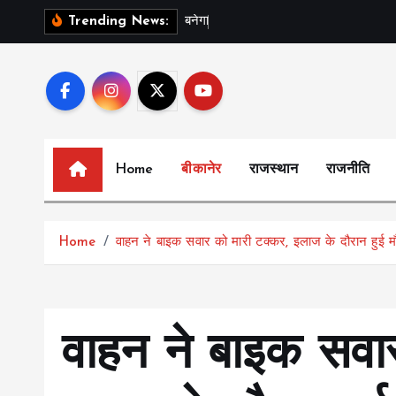
S
ब
न
ग
स
र
Trending News:
k
i
p
t
o
c
Home
बीकानेर
राजस्थान
राजनीति
o
n
t
Home
वाहन ने बाइक सवार को मारी टक्कर, इलाज के दौरान हुई म
e
n
t
वाहन ने बाइक सवार