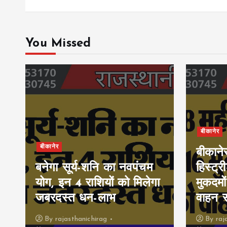
You Missed
बीकानेर
बीकानेर
बीकाने
बनेगा सूर्य-शनि का नवपंचम
हिस्ट्र
योग, इन 4 राशियों को मिलेगा
मुकदमों
जबरदस्त धन-लाभ
वाहन 
By
rajasthanichirag
By
raj