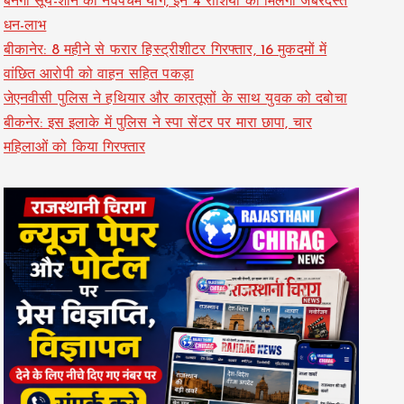
बनेगा सूर्य-शनि का नवपंचम योग, इन 4 राशियों को मिलेगा जबरदस्त
धन-लाभ
बीकानेर: 8 महीने से फरार हिस्ट्रीशीटर गिरफ्तार, 16 मुकदमों में
वांछित आरोपी को वाहन सहित पकड़ा
जेएनवीसी पुलिस ने हथियार और कारतूसों के साथ युवक को दबोचा
बीकनेर: इस इलाके में पुलिस ने स्पा सेंटर पर मारा छापा, चार
महिलाओं को किया गिरफ्तार