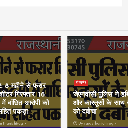
बीकानेर
र: 8 महीने से फरार
ीशीटर गिरफ्तार, 16
जेएनवीसी पुलिस ने हथ
 में वांछित आरोपी को
और कारतूसों के साथ 
सहित पकड़ा
को दबोचा
asthanichirag
By
rajasthanichirag