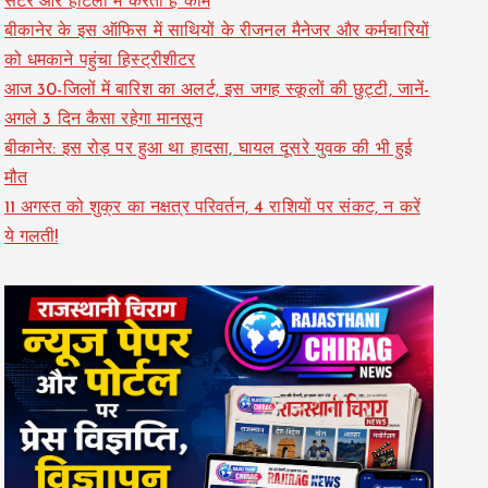
सेंटर और होटलों में करती हैं काम
बीकानेर के इस ऑफिस में साथियों के रीजनल मैनेजर और कर्मचारियों
को धमकाने पहुंचा हिस्ट्रीशीटर
आज 30-जिलों में बारिश का अलर्ट, इस जगह स्कूलों की छुट्टी, जानें-
अगले 3 दिन कैसा रहेगा मानसून
बीकानेर: इस रोड़ पर हुआ था हादसा, घायल दूसरे युवक की भी हुई
मौत
11 अगस्त को शुक्र का नक्षत्र परिवर्तन, 4 राशियों पर संकट, न करें
ये गलती!