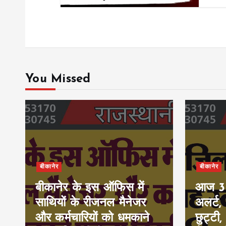
You Missed
बीकानेर
बीकानेर
बीकानेर के इस ऑफिस में
आज 30-
साथियों के रीजनल मैनेजर
अलर्ट,
और कर्मचारियों को धमकाने
छुट्टी