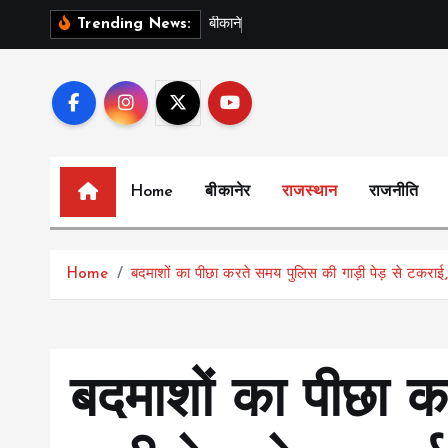
S
ब
क
न
र
क
इ
स
Trending News:
k
i
p
t
o
c
Home
बीकानेर
राजस्थान
राजनीति
o
n
t
Home
बदमाशों का पीछा करते समय पुलिस की गाड़ी पेड़ से टकरा
e
n
t
बदमाशों का पीछा 