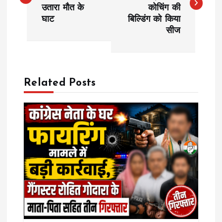
उतारा मौत के
कोचिंग की
s
घाट
बिल्डिंग को किया
सीज
t
n
a
Related Posts
v
i
g
a
t