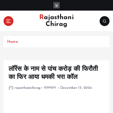
S
k
i
Rajasthani
p
Chirag
t
o
c
Home
o
n
t
e
n
लॉरेंस के नाम से पांच करोड़ की फिरौती
t
का फिर आया धमकी भरा कॉल
rajasthanichirag
राजस्थान
December 15, 2024