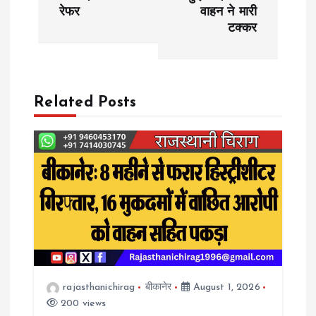
s
रेफर
वाहन ने मारी
टक्कर
t
n
a
Related Posts
v
i
g
a
t
rajasthanichirag
बीकानेर
August 1, 2026
200 views
i