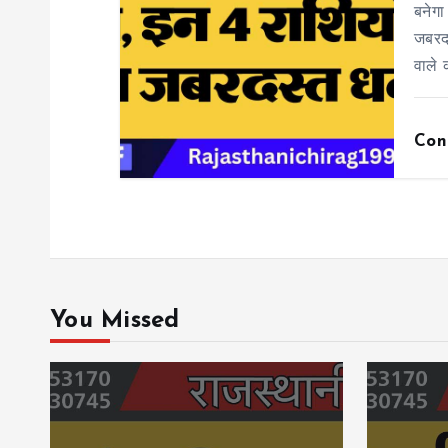
बनेगा
n
जबरदस
वाले 
Con
You Missed