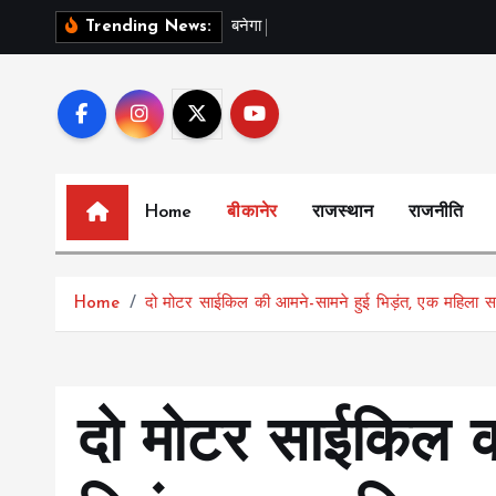
S
ब
न
ग
स
र
-
Trending News:
k
i
p
t
o
c
Home
बीकानेर
राजस्थान
राजनीति
o
n
t
Home
दो मोटर साईकिल की आमने-सामने हुई भिड़ंत, एक महिला सह
e
n
t
दो मोटर साईकिल क