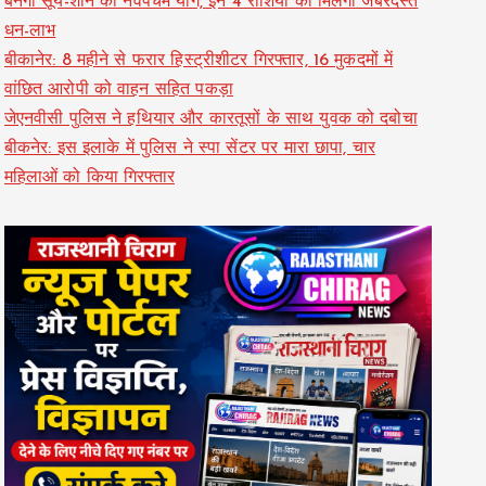
बनेगा सूर्य-शनि का नवपंचम योग, इन 4 राशियों को मिलेगा जबरदस्त
धन-लाभ
बीकानेर: 8 महीने से फरार हिस्ट्रीशीटर गिरफ्तार, 16 मुकदमों में
वांछित आरोपी को वाहन सहित पकड़ा
जेएनवीसी पुलिस ने हथियार और कारतूसों के साथ युवक को दबोचा
बीकनेर: इस इलाके में पुलिस ने स्पा सेंटर पर मारा छापा, चार
महिलाओं को किया गिरफ्तार