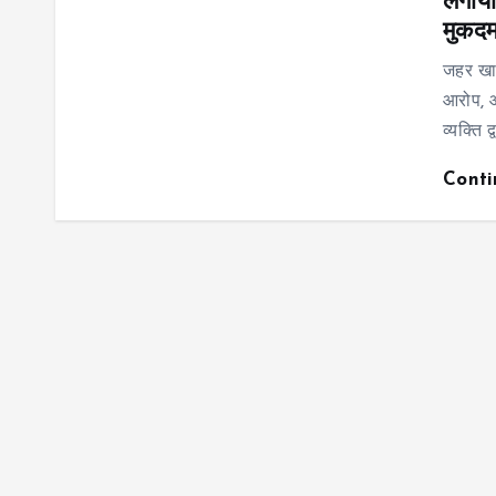
लगाया
मुकदम
जहर खान
आरोप, आ
व्यक्ति द
Cont