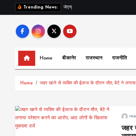
S
ज
ए
न
व
स
Trending News:
k
i
p
t
o
c
Home
बीकानेर
राजस्थान
राजनीति
o
n
t
Home
जहर खाने से व्यक्ति की ईलाज के दौरान मौत, बेटे ने लगा
e
n
t
raj
जहर ख