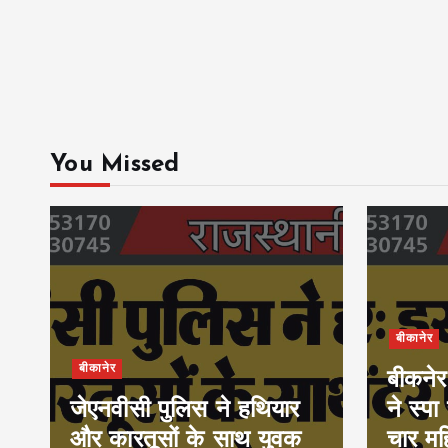
You Missed
बीकानेर
बीकानेर
बीकनेर
जेएनवीसी पुलिस ने हथियार
ने स्पा
और कारतूसों के साथ युवक
चार मह