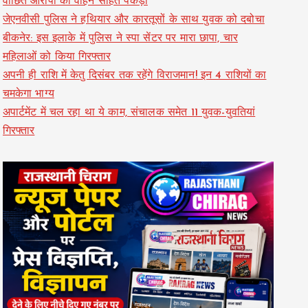
वांछित आरोपी को वाहन सहित पकड़ा
जेएनवीसी पुलिस ने हथियार और कारतूसों के साथ युवक को दबोचा
बीकनेर: इस इलाके में पुलिस ने स्पा सेंटर पर मारा छापा, चार
महिलाओं को किया गिरफ्तार
अपनी ही राशि में केतु दिसंबर तक रहेंगे विराजमान! इन 4 राशियों का
चमकेगा भाग्य
अपार्टमेंट में चल रहा था ये काम, संचालक समेत 11 युवक-युवतियां
गिरफ्तार